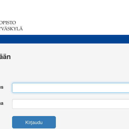
sään
us
na
Kirjaudu