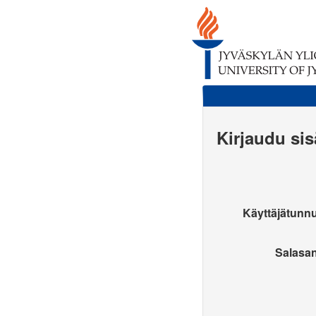
Kirjaudu si
Käyttäjätunn
Salasa