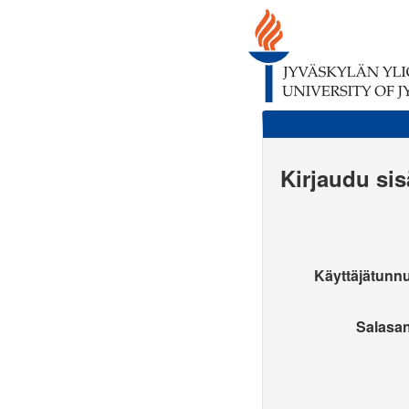
Kirjaudu si
Käyttäjätunn
Salasa