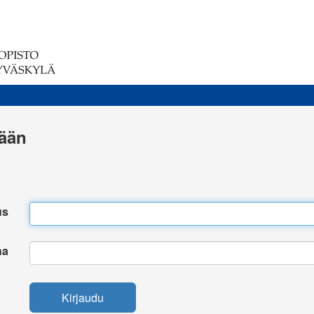
sään
us
na
Kirjaudu